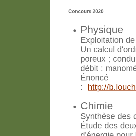
Concours 2020
Physique
Exploitation de
Un calcul d'or
poreux ; conduc
débit ; manomèt
Énoncé
:
http://b.lou
Chimie
Synthèse des 
Étude des deux
d'énergie pour 