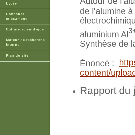
Autour de l'al
Lycée
de l'alumine à
Concours
électrochimiqu
et examens
3
Culture scientifique
aluminium Al
Moteur de recherche
Synthèse de l
interne
Plan du site
http
Énoncé :
content/uploa
Rapport du 