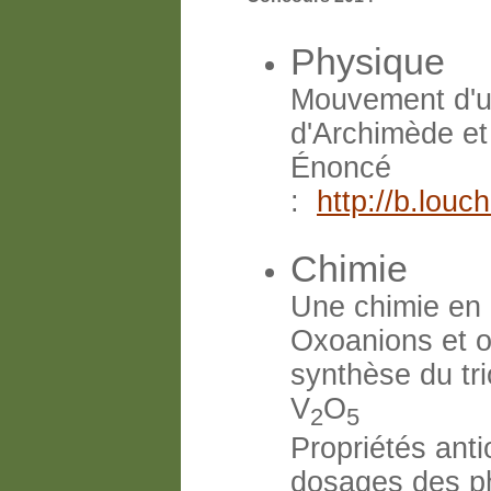
Physique
Mouvement d'un
d'Archimède et 
Énoncé
:
http://b.lou
Chimie
Une chimie en 
Oxoanions et ox
synthèse du tr
V
O
2
5
Propriétés anti
dosages des ph