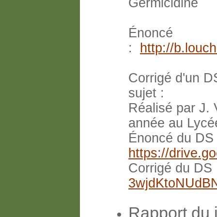
Germicidine
Énoncé
:
http://b.lou
Corrigé d'un D
sujet :
Réalisé par J.
année au Lycée
Énoncé du DS
https://drive
Corrigé du DS
3wjdKtoNUdB
Rapport du 