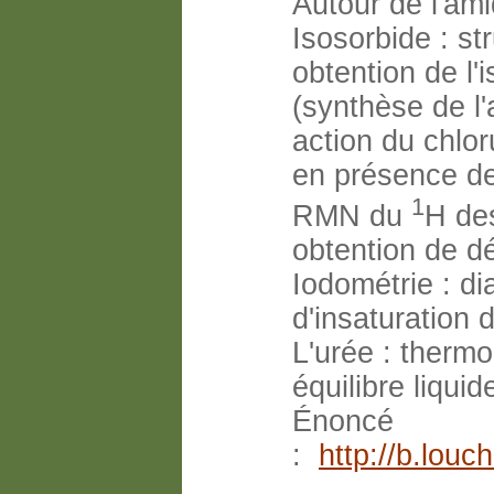
Autour de l'ami
Isosorbide : str
obtention de l'i
(synthèse de l
action du chlo
en présence de
1
RMN du
H des
obtention de d
Iodométrie : di
d'insaturation 
L'urée : therm
équilibre liqui
Énoncé
:
http://b.lou