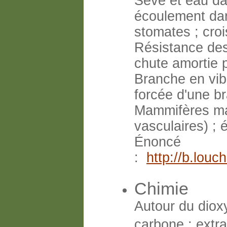
Sève et eau d
écoulement dan
stomates ; croi
Résistance des 
chute amortie 
Branche en vibr
forcée d'une br
Mammifères mar
vasculaires) ; 
Énoncé
:
http://b.lou
Chimie
Autour du dio
carbone ; extr