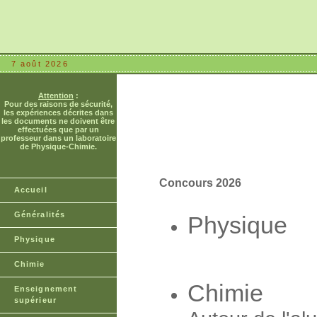
7 août 2026
Attention
:
Pour des raisons de sécurité,
les expériences décrites dans
les documents ne doivent être
effectuées que par un
professeur dans un laboratoire
de Physique-Chimie.
Concours 2026
Accueil
Généralités
Physique
Physique
Chimie
Chimie
Enseignement
supérieur