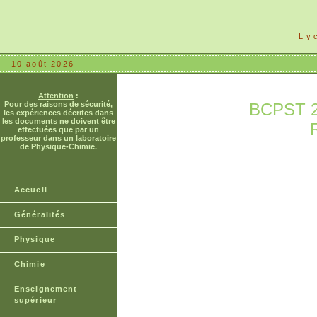
Ly
10 août 2026
Attention
:
Pour des raisons de sécurité,
BCPST 2è
les expériences décrites dans
les documents ne doivent être
effectuées que par un
professeur dans un laboratoire
de Physique-Chimie.
Accueil
Généralités
Physique
Chimie
Enseignement
supérieur