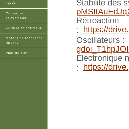
Stabilité des 
Lycée
pMSItAuEdJ
Concours
Rétroaction
et examens
https://dr
:
Culture scientifique
Oscillateurs 
Moteur de recherche
interne
gdoi_T1hpJ
Plan du site
Électronique 
https://dri
: