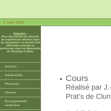
6 août 2026
Attention
:
Pour des raisons de sécurité,
les expériences décrites dans
les documents ne doivent être
effectuées que par un
professeur dans un laboratoire
de Physique-Chimie.
Accueil
Cours
Généralités
Physique
Réalisé par J
Chimie
Prat's de Clun
Enseignement
supérieur