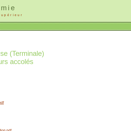
imie
supérieur
ise (Terminale)
urs accolés
pdf
ion.pdf