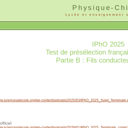
Physique-Ch
Lycée et enseignement 
IPhO 2025
Test de présélection frança
Partie B : Fils conducte
www.sciencesalecole.org/wp-content/uploads/2025/03/IPhO_2025_Sujet_Terminale.
officiel
www.sciencesalecole.org/wp-content/uploads/2026/01/IPhO_2025_Terminale_correct