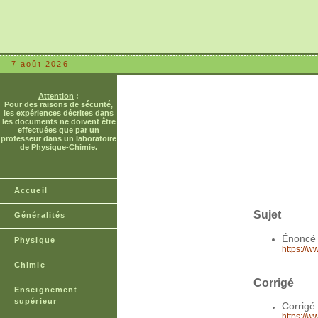
7 août 2026
Attention
:
Pour des raisons de sécurité,
les expériences décrites dans
les documents ne doivent être
effectuées que par un
professeur dans un laboratoire
de Physique-Chimie.
Accueil
Sujet
Généralités
Énoncé
Physique
https://
Chimie
Corrigé
Enseignement
supérieur
Corrigé 
https://