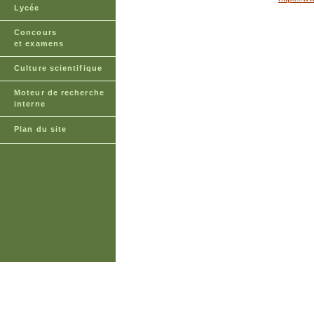
Lycée
Concours
et examens
Culture scientifique
Moteur de recherche
interne
Plan du site