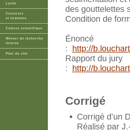
Lycée
des gouttelettes 
Concours
Condition de form
et examens
Culture scientifique
Énoncé
Moteur de recherche
interne
:
http://b.louch
Plan du site
Rapport du jury
:
http://b.louch
Corrigé
Corrigé d'un 
Réalisé par J