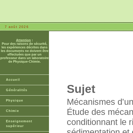
7 août 2026
Attention
:
Pour des raisons de sécurité,
les expériences décrites dans
les documents ne doivent être
effectuées que par un
professeur dans un laboratoire
de Physique-Chimie.
Accueil
Sujet
Généralités
Mécanismes d'une 
Physique
Étude des mécani
Chimie
conditionnant le 
Enseignement
supérieur
sédimentation et 