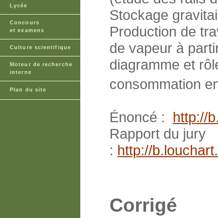
Lycée
Stockage gravitai
Concours
Production de tra
et examens
de vapeur à parti
Culture scientifique
diagramme et rôl
Moteur de recherche
interne
consommation e
Plan du site
Énoncé :
http:/
Rapport du jury
:
http://b.loucha
Corrigé