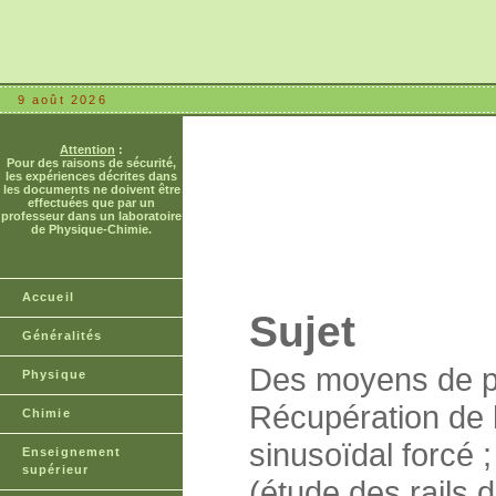
9 août 2026
Attention
:
Pour des raisons de sécurité,
les expériences décrites dans
les documents ne doivent être
effectuées que par un
professeur dans un laboratoire
de Physique-Chimie.
Accueil
Sujet
Généralités
Des moyens de pr
Physique
Récupération de l
Chimie
sinusoïdal forcé 
Enseignement
supérieur
(étude des rails