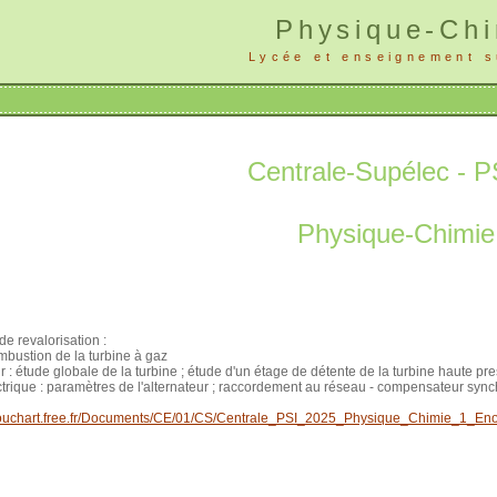
Physique-Chi
Lycée et enseignement s
Centrale-Supélec - P
Physique-Chimie 
e revalorisation :
bustion de la turbine à gaz
r : étude globale de la turbine ; étude d'un étage de détente de la turbine haute pr
trique : paramètres de l'alternateur ; raccordement au réseau - compensateur syn
b.louchart.free.fr/Documents/CE/01/CS/Centrale_PSI_2025_Physique_Chimie_1_En