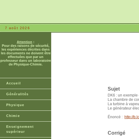
7 août 2026
Attention
:
Pour des raisons de sécurité,
les expériences décrites dans
les documents ne doivent être
effectuées que par un
professeur dans un laboratoire
de Physique-Chimie.
Accueil
Sujet
Généralités
DK6 : un exemple d
La chambre de com
La turbine à vapeu
Physique
Le générateur élec
Chimie
Énoncé :
http://
Enseignement
supérieur
Corrigé