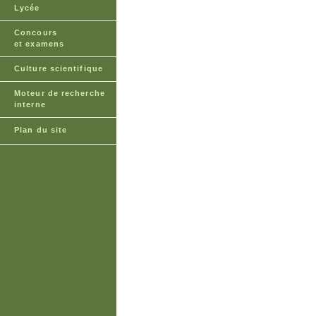
Lycée
Concours
et examens
Culture scientifique
Moteur de recherche
interne
Plan du site