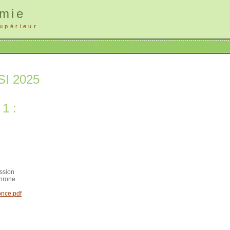
mie
upérieur
SI 2025
1 :
ession
chrone
once.pdf