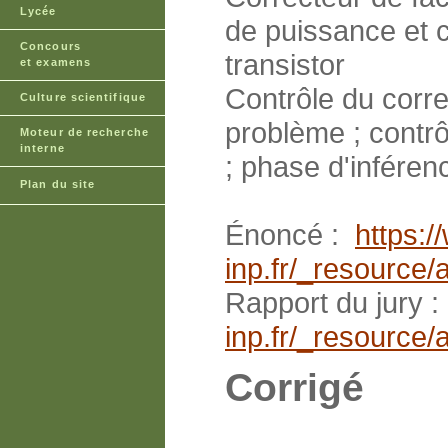
Lycée
de puissance et c
Concours
transistor
et examens
Contrôle du correc
Culture scientifique
problème ; contrô
Moteur de recherche
interne
; phase d'inféren
Plan du site
Énoncé :
https:
inp.fr/_resourc
Rapport du jury 
inp.fr/_resourc
Corrigé