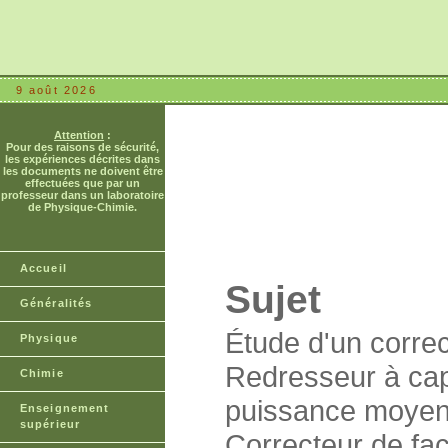
9 août 2026
Attention
:
Pour des raisons de sécurité,
les expériences décrites dans
les documents ne doivent être
effectuées que par un
professeur dans un laboratoire
de Physique-Chimie.
Accueil
Sujet
Généralités
Étude d'un correc
Physique
Redresseur à capa
Chimie
puissance moyenne
Enseignement
supérieur
Correcteur de fac