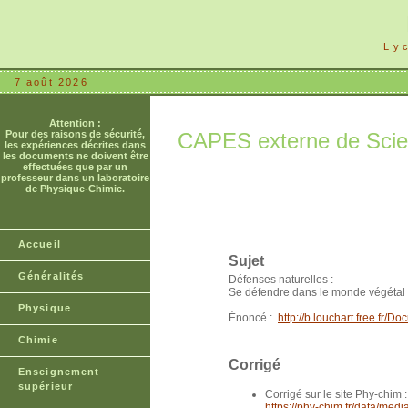
Ly
7 août 2026
Attention
:
Pour des raisons de sécurité,
CAPES externe de Scien
les expériences décrites dans
les documents ne doivent être
effectuées que par un
professeur dans un laboratoire
de Physique-Chimie.
Accueil
Sujet
Généralités
Défenses naturelles :
Se défendre dans le monde végétal 
Physique
Énoncé :
http://b.louchart.free.
Chimie
Corrigé
Enseignement
supérieur
Corrigé sur le site Phy-chim :
https://phy-chim.fr/data/med