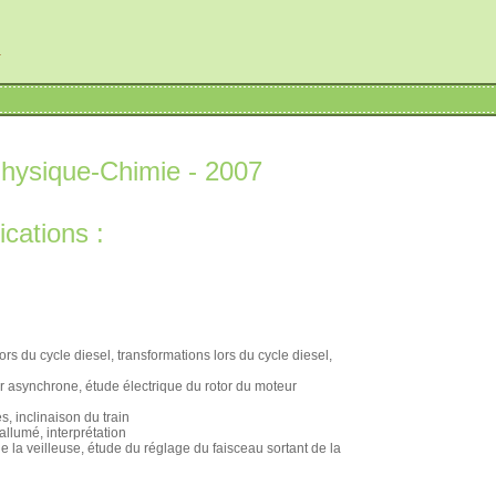
r
hysique-Chimie - 2007
cations :
rs du cycle diesel, transformations lors du cycle diesel,
ur asynchrone, étude électrique du rotor du moteur
, inclinaison du train
allumé, interprétation
de la veilleuse, étude du réglage du faisceau sortant de la