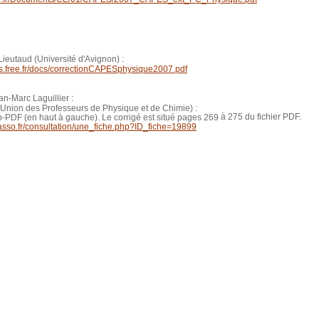
 Lieutaud (Université d'Avignon) :
es.free.fr/docs/correctionCAPESphysique2007.pdf
an-Marc Laguillier :
c (Union des Professeurs de Physique et de Chimie) :
à 275 du fichier PDF.
up-PDF (en haut à gauche). Le corrigé est situé pages 269
asso.fr/consultation/une_fiche.php?ID_fiche=19899