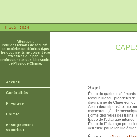
8 août 2026
Attention
:
Pour des raisons de sécurité,
CAPES 
les expériences décrites dans
les documents ne doivent être
effectuées que par un
professeur dans un laboratoire
de Physique-Chimie.
Accueil
Sujet
Généralités
Étude de quelques éléments d'
Moteur Diesel : propriétés d'u
diagramme de Clapeyron du c
Physique
Alternateur triphasé et moteu
asynchrone, étude mécanique
Chimie
Forme des roues des trains : 
Étude de l'éclairage intérieur
Étude de l'éclairage procuré p
Enseignement
veilleuse par la lentille,é tude
supérieur
Énoncé :
http://b.louchart