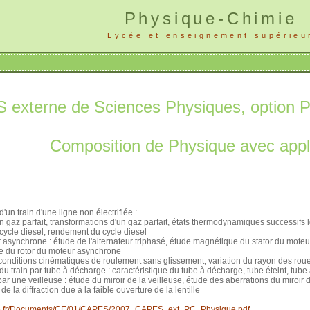
Physique-Chimie
Lycée et enseignement supérieu
externe de Sciences Physiques, option P
Composition de Physique avec appli
un train d'une ligne non électrifiée :
n gaz parfait, transformations d'un gaz parfait, états thermodynamiques successifs lo
ycle diesel, rendement du cycle diesel
r asynchrone : étude de l'alternateur triphasé, étude magnétique du stator du mote
 du rotor du moteur asynchrone
conditions cinématiques de roulement sans glissement, variation du rayon des roues
 du train par tube à décharge : caractéristique du tube à décharge, tube éteint, tube 
ar une veilleuse : étude du miroir de la veilleuse, étude des aberrations du miroir 
 de la diffraction due à la faible ouverture de la lentille
.free.fr/Documents/CE/01/CAPES/2007_CAPES_ext_PC_Physique.pdf