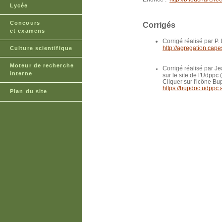
Lycée
Concours
Corrigés
et examens
Corrigé réalisé par P.
http://agregation.cap
Culture scientifique
Moteur de recherche
Corrigé réalisé par Je
interne
sur le site de l'Udpp
Cliquer sur l'icône B
https://bupdoc.udppc.
Plan du site