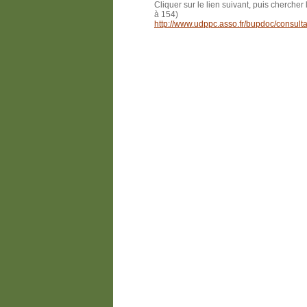
Cliquer sur le lien suivant, puis cherche
à 154)
http://www.udppc.asso.fr/bupdoc/consulta