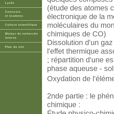
Lycée
(étude des atomes co
Concours
électronique de la m
et examens
moléculaires du mon
Culture scientifique
chimiques de CO)
Moteur de recherche
interne
Dissolution d'un gaz
Plan du site
l'effet thermique ass
; répartition d'une 
phase aqueuse - sol
Oxydation de l'éléme
2nde partie : le phén
chimique :
Étude physico-chimi