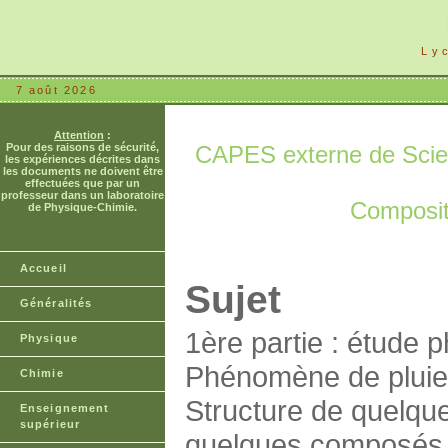
Ly
7 août 2026
Attention
:
Pour des raisons de sécurité,
CAPES externe de Scien
les expériences décrites dans
les documents ne doivent être
effectuées que par un
professeur dans un laboratoire
Compositi
de Physique-Chimie.
Accueil
Sujet
Généralités
1ère partie : étude 
Physique
Phénomène de pluie
Chimie
Structure de quelque
Enseignement
supérieur
quelques composés 