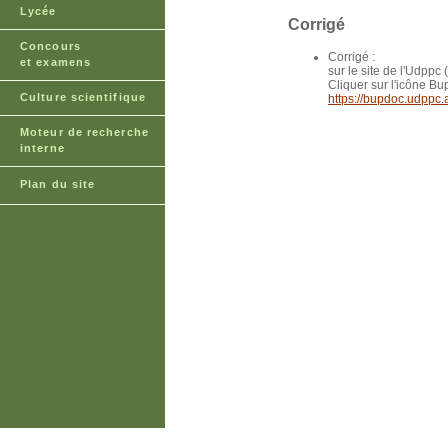
Lycée
Corrigé
Concours
Corrigé :
et examens
sur le site de l'Udpp
Cliquer sur l'icône B
Culture scientifique
https://bupdoc.udppc.
Moteur de recherche
interne
Plan du site