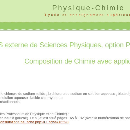
Physique-Chimie
Lycée et enseignement supérieu
externe de Sciences Physiques, option P
Composition de Chimie avec applic
le chlorure de sodium solide ; le chlorure de sodium en solution aqueuse ; électr
a solution aqueuse d'acide chlorhydrique
réactionnels
n des Professeurs de Physique et de Chimie) :
en haut à gauche). Le sujet est situé pages 165 à 182 (avec la numérotation de ba
/consultation/une_fiche.php?ID_fiche=16598