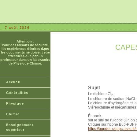
7 août 2026
Attention
:
Pour des raisons de sécurité,
CAPES 
les expériences décrites dans
les documents ne doivent être
effectuées que par un
professeur dans un laboratoire
de Physique-Chimie.
Accueil
Sujet
Généralités
Le dichlore Cl
2
Le chlorure de sodium NaCl : 
Le chlorure d'hydrogène et l
Physique
Stéréochimie et mécanismes 
Chimie
Énoncé :
sur le site de l'Udppc (Unio
Cliquer sur l'icône Bup-PDF (
Enseignement
https://bupdoc.udppc.asso.fr
supérieur