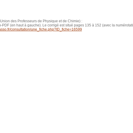
c (Union des Professeurs de Physique et de Chimie) :
up-PDF (en haut à gauche). Le corrigé est situé pages 135 à 152 (avec la numérotat
asso.fr/consultation/une_fiche.php?ID_fiche=16599