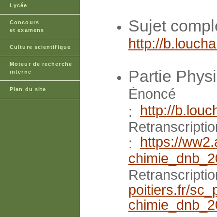
Lycée
Sujet compl
Concours
et examens
http://b.louc
Culture scientifique
Moteur de recherche
Partie Phys
interne
Énoncé
Plan du site
http://b.lo
:
Retranscriptio
https://ww2.
:
chimie_dnb_2
Retranscriptio
poitiers.fr/sc
chimie_dnb_2