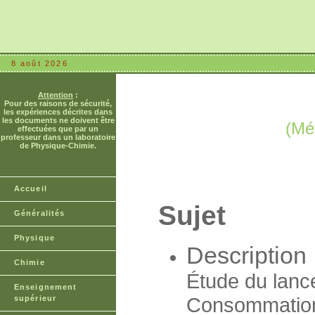
8 août 2026
Attention
:
Pour des raisons de sécurité,
les expériences décrites dans
les documents ne doivent être
(Mé
effectuées que par un
professeur dans un laboratoire
de Physique-Chimie.
Accueil
Sujet
Généralités
Physique
Description
Chimie
Étude du lance
Enseignement
Consommation 
supérieur