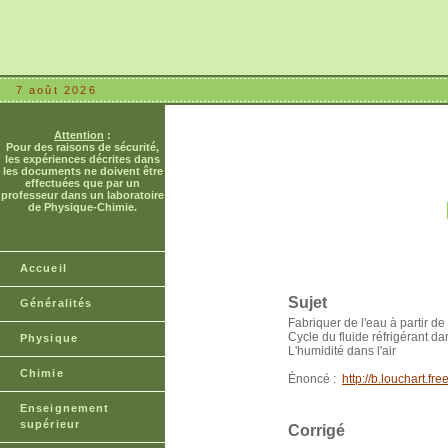
7 août 2026
Attention
:
Pour des raisons de sécurité,
les expériences décrites dans
les documents ne doivent être
effectuées que par un
professeur dans un laboratoire
de Physique-Chimie.
Accueil
Sujet
Généralités
Fabriquer de l'eau à partir de l
Cycle du fluide réfrigérant 
Physique
L'humidité dans l'air
Chimie
Énoncé :
http://b.louchart
Enseignement
supérieur
Corrigé