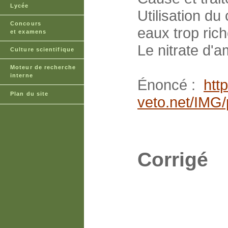
Lycée
Utilisation d
Concours
eaux trop rich
et examens
Le nitrate d'
Culture scientifique
Moteur de recherche
interne
Énoncé :
htt
Plan du site
veto.net/IMG/
Corrigé