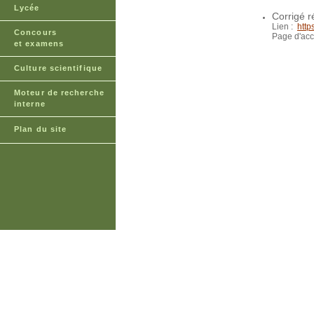
Lycée
Corrigé r
Lien :
http
Concours
Page d'acc
et examens
Culture scientifique
Moteur de recherche
interne
Plan du site