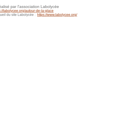
éalisé par l'association Labolycée
s://labolycee.org/autour-de-la-glace
ueil du site Labolycée :
https://www.labolycee.org/