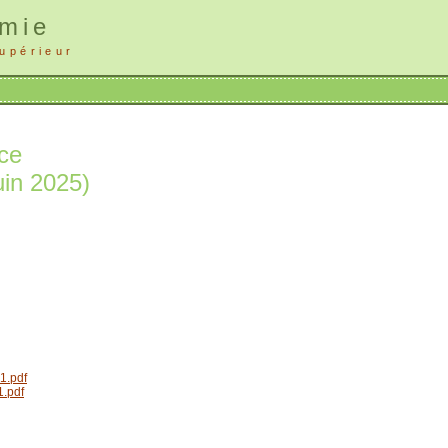
imie
upérieur
ace
juin 2025)
1.pdf
1.pdf