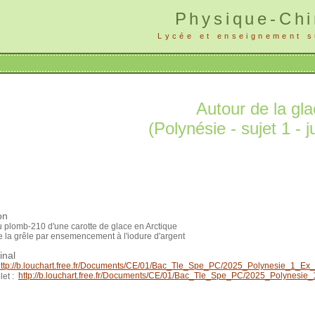
Physique-Ch
Lycée et enseignement s
Autour de la gl
(Polynésie - sujet 1 - 
on
u plomb-210 d'une carotte de glace en Arctique
e la grêle par ensemencement à l'iodure d'argent
inal
ttp://b.louchart.free.fr/Documents/CE/01/Bac_Tle_Spe_PC/2025_Polynesie_1_Ex_
http://b.louchart.free.fr/Documents/CE/01/Bac_Tle_Spe_PC/2025_Polynesie_
let :