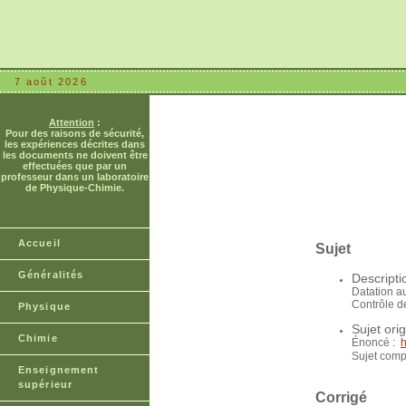
7 août 2026
Attention
:
Pour des raisons de sécurité,
les expériences décrites dans
les documents ne doivent être
effectuées que par un
professeur dans un laboratoire
de Physique-Chimie.
Accueil
Sujet
Généralités
Descripti
Datation a
Contrôle d
Physique
Sujet orig
Chimie
Énoncé :
h
Sujet comp
Enseignement
supérieur
Corrigé