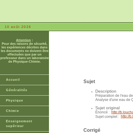
10 août 2026
Attention
:
Pour des raisons de sécurité,
les expériences décrites dans
les documents ne doivent être
effectuées que par un
professeur dans un laboratoire
de Physique-Chimie.
Accueil
Sujet
Généralités
Description
Préparation de l'eau d
Analyse d'une eau de 
Physique
Sujet original
Chimie
Énoncé :
http://b.lou
http://
Sujet complet :
Enseignement
supérieur
Corrigé