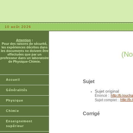
10 août 2026
Attention
:
Pour des raisons de sécurité,
les expériences décrites dans
les documents ne doivent être
(No
effectuées que par un
professeur dans un laboratoire
de Physique-Chimie.
Accueil
Sujet
Généralités
Sujet original
Énoncé :
http://b.lou
http://
Sujet complet :
Physique
Chimie
Corrigé
Enseignement
supérieur