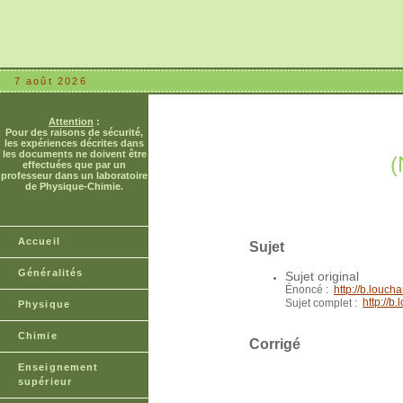
7 août 2026
Attention
:
Pour des raisons de sécurité,
les expériences décrites dans
les documents ne doivent être
(
effectuées que par un
professeur dans un laboratoire
de Physique-Chimie.
Accueil
Sujet
Généralités
Sujet original
Énoncé :
http://b.louc
http://
Sujet complet :
Physique
Chimie
Corrigé
Enseignement
supérieur