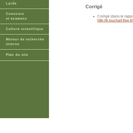
Lycée
Corrigé
Concours
Corrigé (dans le rappor
et examens
http://b.louchart.fre
Culture scientifique
Moteur de recherche
interne
Plan du site