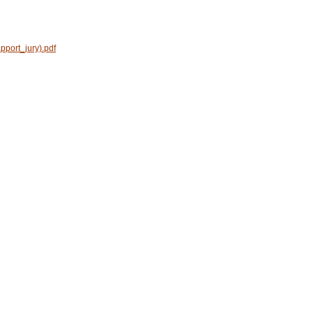
pport_jury).pdf