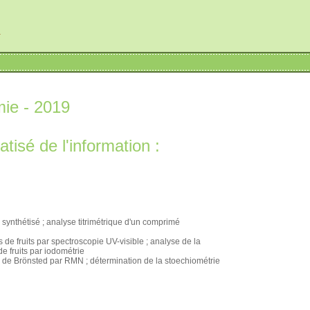
r
mie - 2019
tisé de l'information :
synthétisé ; analyse titrimétrique d'un comprimé
de fruits par spectroscopie UV-visible ; analyse de la
e fruits par iodométrie
 de Brönsted par RMN ; détermination de la stoechiométrie