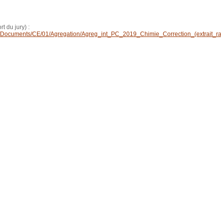
t du jury) :
e.fr/Documents/CE/01/Agregation/Agreg_int_PC_2019_Chimie_Correction_(extrait_ra