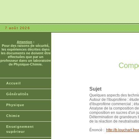
7 août 2026
Attention
:
Pour des raisons de sécurité,
les expériences décrites dans
les documents ne doivent être
effectuées que par un
professeur dans un laboratoire
Compos
de Physique-Chimie.
Accueil
Sujet
Généralités
Quelques aspects des techni
Autour de l'ibuprofène : étud
d'ibuprofène commercial ; étu
Physique
Analyse de la composition de 
composition en sucres d'un jus
Chimie
Détermination de grandeurs t
de la réaction de neutralisati
Enseignement
Énoncé :
http://b.louchart.
supérieur