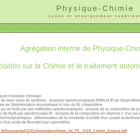
Physique-Chimie
Lycée et enseignement supérieu
Agrégation interne de Physique-Chi
ition sur la Chimie et le traitement automa
ques d'analyse chimique :
e de deux voies de synthèse ; analyses spectroscopiques RMN et IR de l'ibuprofène 
de de l'épimérisation enzymatique in vivo du R(-)-ibuprofène
jus de fruits par des méthodes spectroscopiques : analyse de la composition de jus 
 de fruits par spectroscopie IR ; analyse de la composition en vitamine C d'un jus d
hermodynamiques : détermination de la constante d'acidité d'un couple acide/base
on d'un acide de Bronsted par calorimétrie
free.fr/Documents/CE/01/Agregation/Agreg_int_PC_2019_Chimie_Enonce.pdf