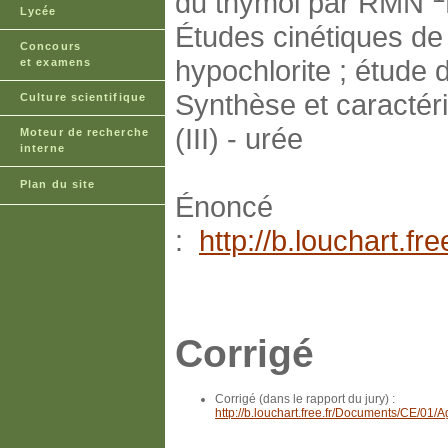
du thymol par RMN
Lycée
Études cinétiques de 
Concours
hypochlorite ; étude 
et examens
Synthèse et caractéri
Culture scientifique
(III) - urée
Moteur de recherche
interne
Plan du site
Énoncé
:
http://b.louchart.
Corrigé
Corrigé (dans le rapport du jury) :
http://b.louchart.free.fr/Documents/CE/01