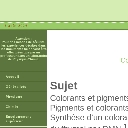
7 août 2026
Attention
:
Pour des raisons de sécurité,
les expériences décrites dans
les documents ne doivent être
effectuées que par un
professeur dans un laboratoire
Co
de Physique-Chimie.
Accueil
Sujet
Généralités
Colorants et pigments
Physique
Pigments et colorant
Chimie
Synthèse d'un colora
Enseignement
supérieur
1