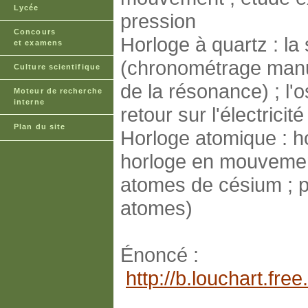
Lycée
pression
Concours
Horloge à quartz : la
et examens
(chronométrage manuel
Culture scientifique
de la résonance) ; l'o
Moteur de recherche
interne
retour sur l'électricit
Plan du site
Horloge atomique : ho
horloge en mouvement
atomes de césium ; p
atomes)
Énoncé :
http://b.louchart.f