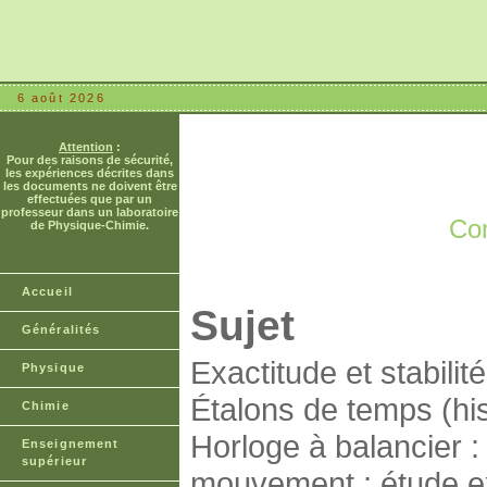
6 août 2026
Attention
:
Pour des raisons de sécurité,
les expériences décrites dans
les documents ne doivent être
effectuées que par un
professeur dans un laboratoire
Com
de Physique-Chimie.
Accueil
Sujet
Généralités
Exactitude et stabili
Physique
Étalons de temps (hist
Chimie
Horloge à balancier 
Enseignement
supérieur
mouvement ; étude ex